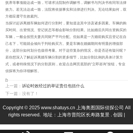
抚养等事项能达成一致，可请求法院制作调解书，调解书与判决书有同等法律
效力。若无法达成一致，法院将依据事实和法律进行判决。无论结果如何，双
方都应遵守生效裁判。
当探讨起诉离婚车辆如何进行分割时，要知道这其中涉及诸多因素。车辆的购
买时间、出资情况、登记状态等都会影响分割结果。比如婚后共同出资购买的
车辆，一般会按照夫妻共同财产平均分配。但如果是一方婚前购买且登记在自
己名下，可能就会倾向于判给购买方。要是车辆在婚姻期间有明显的增值部
分，这部分如何划分也值得考量。对于这些复杂的情况，你是否还有疑问呢？
若你想深入了解起诉离婚车辆分割的更多细节，比如分割比例的具体计算方
式，或者特殊情况下的分割原则，欢迎点击网页底部的“立即咨询”按钮，专业
侦探将为你详细解答。
上一篇：
诉讼时效经过的举证责任包括什么
下一篇：没有了！
Copyright © 2025 www.shatuys.cn 上海奥图国际侦探公司 All
rights reserved. 地址：上海市普陀区长寿路复景 . 创园 |