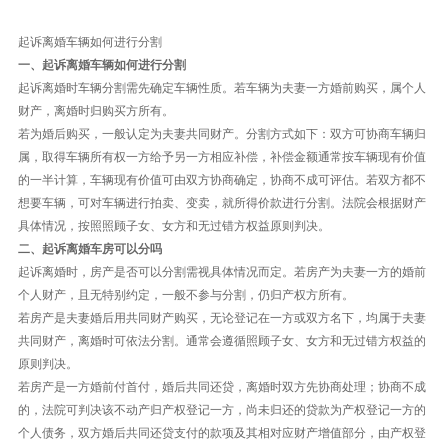
起诉离婚车辆如何进行分割
一、起诉离婚车辆如何进行分割
起诉离婚时车辆分割需先确定车辆性质。若车辆为夫妻一方婚前购买，属个人
财产，离婚时归购买方所有。
若为婚后购买，一般认定为夫妻共同财产。分割方式如下：双方可协商车辆归
属，取得车辆所有权一方给予另一方相应补偿，补偿金额通常按车辆现有价值
的一半计算，车辆现有价值可由双方协商确定，协商不成可评估。若双方都不
想要车辆，可对车辆进行拍卖、变卖，就所得价款进行分割。法院会根据财产
具体情况，按照照顾子女、女方和无过错方权益原则判决。
二、起诉离婚车房可以分吗
起诉离婚时，房产是否可以分割需视具体情况而定。若房产为夫妻一方的婚前
个人财产，且无特别约定，一般不参与分割，仍归产权方所有。
若房产是夫妻婚后用共同财产购买，无论登记在一方或双方名下，均属于夫妻
共同财产，离婚时可依法分割。通常会遵循照顾子女、女方和无过错方权益的
原则判决。
若房产是一方婚前付首付，婚后共同还贷，离婚时双方先协商处理；协商不成
的，法院可判决该不动产归产权登记一方，尚未归还的贷款为产权登记一方的
个人债务，双方婚后共同还贷支付的款项及其相对应财产增值部分，由产权登